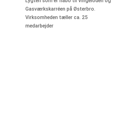
Lygten som er nabo til Vingeloden og
Gasværkskarréen på Østerbro.
Virksomheden tæller ca. 25
medarbejder
Som en del af den offentlige høring af
Kommuneplan 2024 blev der den 3.